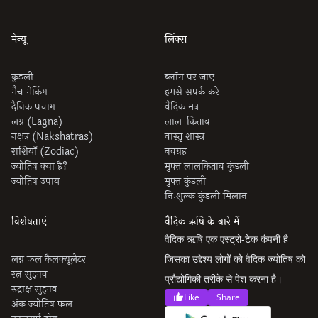
मेन्यू
लिंक्स
कुंडली
ब्लॉग पर जाएं
मैच मेकिंग
हमसे संपर्क करें
दैनिक पंचांग
वैदिक मंत्र
लग्न (Lagna)
लाल-किताब
नक्षत्र (Nakshatras)
वास्तु शास्त्र
राशियाँ (Zodiac)
नवग्रह
ज्योतिष क्या है?
मुफ्त लालकिताब कुंडली
ज्योतिष उपाय
मुफ्त कुंडली
निःशुल्क कुंडली मिलान
विशेषताएं
वैदिक ऋषि के बारे में
वैदिक ऋषि एक एस्ट्रो-टेक कंपनी है
लग्न फल कैलक्यूलेटर
जिसका उद्देश्य लोगों को वैदिक ज्योतिष को
रत्न सुझाव
प्रौद्योगिकी तरीके से पेश करना है।
रुद्राक्ष सुझाव
Like
Share
अंक ज्योतिष फल