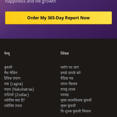
happiness and life growth
Order My 365-Day Report Now
मेन्यू
लिंक्स
कुंडली
ब्लॉग पर जाएं
मैच मेकिंग
हमसे संपर्क करें
दैनिक पंचांग
वैदिक मंत्र
लग्न (Lagna)
लाल-किताब
नक्षत्र (Nakshatras)
वास्तु शास्त्र
राशियाँ (Zodiac)
नवग्रह
ज्योतिष क्या है?
मुफ्त लालकिताब कुंडली
ज्योतिष उपाय
मुफ्त कुंडली
निःशुल्क कुंडली मिलान