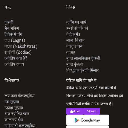
मेन्यू
लिंक्स
कुंडली
ब्लॉग पर जाएं
मैच मेकिंग
हमसे संपर्क करें
दैनिक पंचांग
वैदिक मंत्र
लग्न (Lagna)
लाल-किताब
नक्षत्र (Nakshatras)
वास्तु शास्त्र
राशियाँ (Zodiac)
नवग्रह
ज्योतिष क्या है?
मुफ्त लालकिताब कुंडली
ज्योतिष उपाय
मुफ्त कुंडली
निःशुल्क कुंडली मिलान
विशेषताएं
वैदिक ऋषि के बारे में
वैदिक ऋषि एक एस्ट्रो-टेक कंपनी है
लग्न फल कैलक्यूलेटर
जिसका उद्देश्य लोगों को वैदिक ज्योतिष को
रत्न सुझाव
प्रौद्योगिकी तरीके से पेश करना है।
रुद्राक्ष सुझाव
Like
Share
अंक ज्योतिष फल
कालसर्प दोष
साढ़ेसाती कैलक्यूलेटर