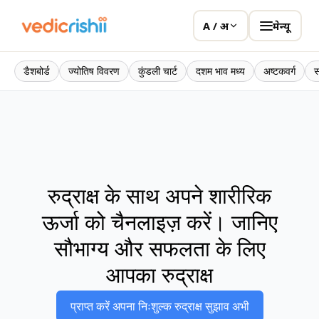
मेन्यू
A / अ
डैशबोर्ड
ज्योतिष विवरण
कुंडली चार्ट
दशम भाव मध्य
अष्टकवर्ग
स
रुद्राक्ष के साथ अपने शारीरिक
ऊर्जा को चैनलाइज़ करें। जानिए
सौभाग्य और सफलता के लिए
आपका रुद्राक्ष
प्राप्त करें अपना निःशुल्क रुद्राक्ष सुझाव अभी