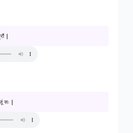
्रौं |
ूं सः |