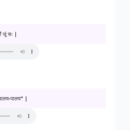
ं जूं सः |
"पालय-पालय" |