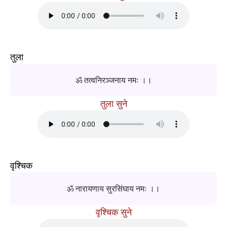
तुला
ॐ तत्वनिरञ्जनाय नमः ।।
तुला सुने
वृश्चिक
ॐ नारायणाय सुरसिंघाय नमः ।।
वृश्चिक सुने