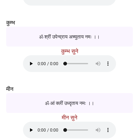
कुम्भ
ॐ श्रीं उपेन्द्राय अच्युताय नमः ।।
कुम्भ सुने
मीन
ॐ आं क्लीं उध्दृताय नमः ।।
मीन सुने